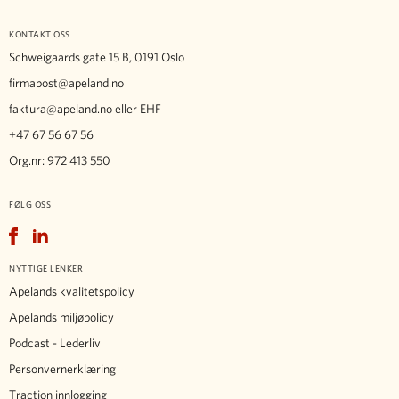
KONTAKT OSS
Schweigaards gate 15 B, 0191 Oslo
firmapost@apeland.no
faktura@apeland.no
eller EHF
+47 67 56 67 56
Org.nr: 972 413 550
FØLG OSS
Facebook
LinkedIn
NYTTIGE LENKER
Apelands kvalitetspolicy
Apelands miljøpolicy
Podcast - Lederliv
Personvernerklæring
Traction innlogging