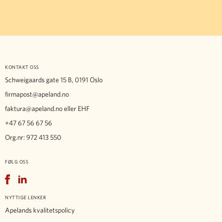
KONTAKT OSS
Schweigaards gate 15 B, 0191 Oslo
firmapost@apeland.no
faktura@apeland.no
eller EHF
+47 67 56 67 56
Org.nr: 972 413 550
FØLG OSS
Facebook
LinkedIn
NYTTIGE LENKER
Apelands kvalitetspolicy