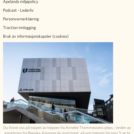
Apelands miljøpolicy
Podcast - Lederliv
Personvernerklæring
Traction innlogging
Bruk av informasjonskapsler (cookies)
Du finner oss på toppen av trappen fra Annette Thommessens plass, i enden av
gangbroen fra Bjørvika. Kommer du med toget, gå opp trappen fra spor 3 og ta