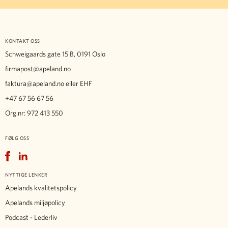
KONTAKT OSS
Schweigaards gate 15 B, 0191 Oslo
firmapost@apeland.no
faktura@apeland.no
eller EHF
+47 67 56 67 56
Org.nr: 972 413 550
FØLG OSS
Facebook
LinkedIn
NYTTIGE LENKER
Apelands kvalitetspolicy
Apelands miljøpolicy
Podcast - Lederliv