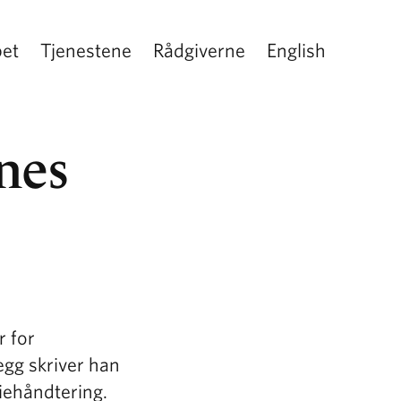
pet
Tjenestene
Rådgiverne
English
nes
r for
legg skriver han
iehåndtering.