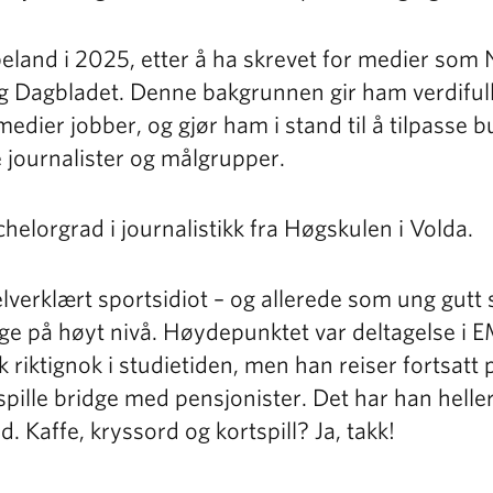
eland i 2025, etter å ha skrevet for medier som
 Dagbladet. Denne bakgrunnen gir ham verdifull 
edier jobber, og gjør ham i stand til å tilpasse b
e journalister og målgrupper.
helorgrad i journalistikk fra Høgskulen i Volda.
lverklært sportsidiot – og allerede som ung gutt 
idge på høyt nivå. Høydepunktet var deltagelse i
k riktignok i studietiden, men han reiser fortsatt p
 spille bridge med pensjonister. Det har han helle
. Kaffe, kryssord og kortspill? Ja, takk!