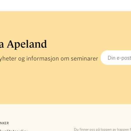
ra Apeland
Email
 nyheter og informasjon om seminarer
ENKER
Du finner oss på toppen av trappen 