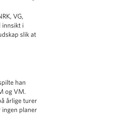
 NRK, VG,
innsikt i
udskap slik at
spilte han
 EM og VM.
å årlige turer
r ingen planer