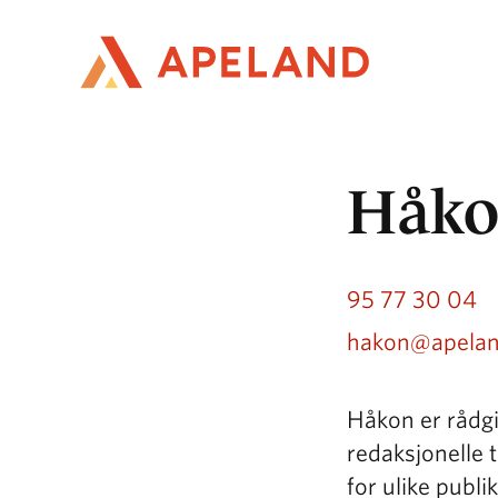
Hopp
til
hovedinnhold
Håko
95 77 30 04
hakon@apelan
Håkon er rådgi
redaksjonelle t
for ulike publ