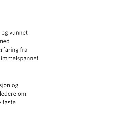
s og vunnet
 med
rfaring fra
 Himmelspannet
sjon og
 ledere om
 faste