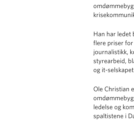
omdømmebyggi
krisekommunik
Han har ledet 
flere priser f
journalistikk,
styrearbeid, 
og it-selskapet
Ole Christian
omdømmebyggin
ledelse og ko
spaltistene i 