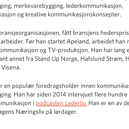
ng, merkevarebygging, lederkommunikasjon,
asjon og kreative kommunikasjonskonsepter.
bransjeorganisasjonen, fått bransjens hederspri
or arbeider. Før han startet Apeland, arbeidet han
 kommunikasjon og TV-produksjon. Han har lang e
blant annet fra Stand Up Norge, Hafslund Strøm,
 Visena.
 er en populær foredragsholder innen kommunika
g. Han har siden 2014 intervjuet flere hundre
mmunikasjon i
podcasten Lederliv.
Han er en av de
Dagens Næringsliv på lørdager.