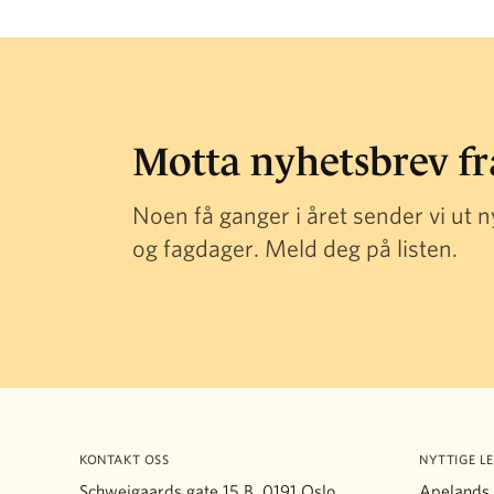
Motta nyhetsbrev f
Noen få ganger i året sender vi ut
og fagdager. Meld deg på listen.
KONTAKT OSS
NYTTIGE L
Schweigaards gate 15 B, 0191 Oslo
Apelands 