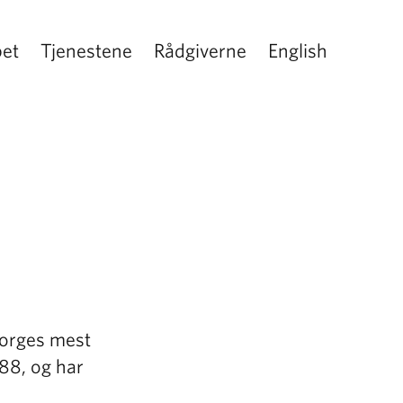
pet
Tjenestene
Rådgiverne
English
Norges mest
88, og har