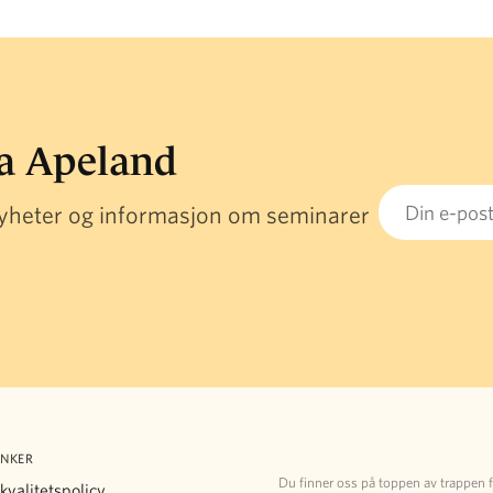
ra Apeland
Email
 nyheter og informasjon om seminarer
ENKER
Du finner oss på toppen av trappen 
kvalitetspolicy