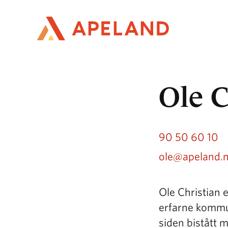
Hopp
til
hovedinnhold
Ole C
90 50 60 10
ole@apeland.
Ole Christian 
erfarne kommun
siden bistått 