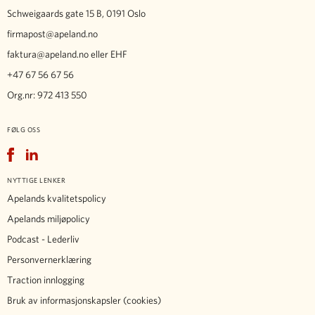
Schweigaards gate 15 B, 0191 Oslo
firmapost@apeland.no
faktura@apeland.no
eller EHF
+47 67 56 67 56
Org.nr: 972 413 550
FØLG OSS
Facebook
LinkedIn
NYTTIGE LENKER
Apelands kvalitetspolicy
Apelands miljøpolicy
Podcast - Lederliv
Personvernerklæring
Traction innlogging
Bruk av informasjonskapsler (cookies)