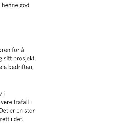
r henne god
toren for å
 sitt prosjekt,
ele bedriften,
v i
ere frafall i
Det er en stor
ett i det.