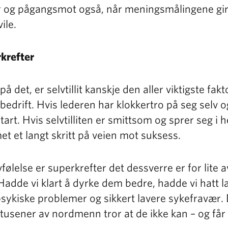
 og pågangsmot også, når meningsmålingene gi
ile.
krefter
å det, er selvtillit kanskje den aller viktigste fak
edrift. Hvis lederen har klokkertro på seg selv og
tart. Hvis selvtilliten er smittsom og sprer seg i h
 et langt skritt på veien mot suksess.
lvfølelse er superkrefter det dessverre er for lite a
adde vi klart å dyrke dem bedre, hadde vi hatt lav
psykiske problemer og sikkert lavere sykefravær. 
usener av nordmenn tror at de ikke kan – og får r