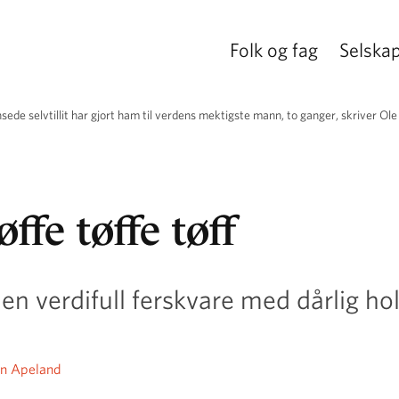
Folk og fag
Selska
de selvtillit har gjort ham til verdens mektigste mann, to ganger, skriver Ole
øffe tøffe tøff
er en verdifull ferskvare med dårlig h
an Apeland