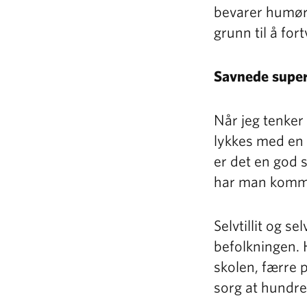
bevarer humør
grunn til å fortv
Savnede super
Når jeg tenker p
lykkes med en b
er det en god s
har man kommet
Selvtillit og se
befolkningen. H
skolen, færre 
sorg at hundret