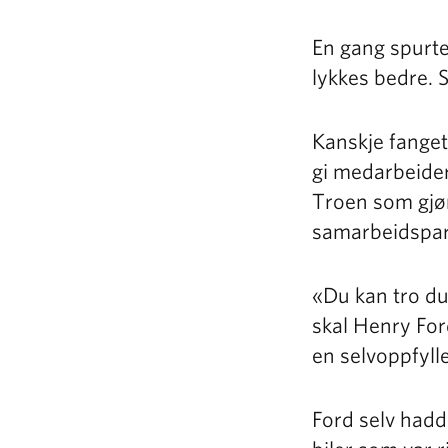
En gang spurte
lykkes bedre. S
Kanskje fanget
gi medarbeidern
Troen som gjør
samarbeidspa
«Du kan tro du 
skal Henry For
en selvoppfyll
Ford selv hadd