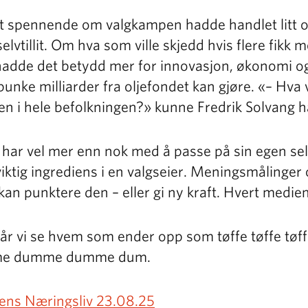
t spennende om valgkampen hadde handlet litt o
selvtillit. Om hva som ville skjedd hvis flere fikk 
hadde det betydd mer for innovasjon, økonomi og
unke milliarder fra oljefondet kan gjøre. «– Hva v
liten i hele befolkningen?» kunne Fredrik Solvang h
 har vel mer enn nok med å passe på sin egen selvt
viktig ingrediens i en valgseier. Meningsmålinger
kan punktere den – eller gi ny kraft. Hvert mediem
får vi se hvem som ender opp som tøffe tøffe tøff
mme dumme dumme dum.
gens Næringsliv 23.08.25