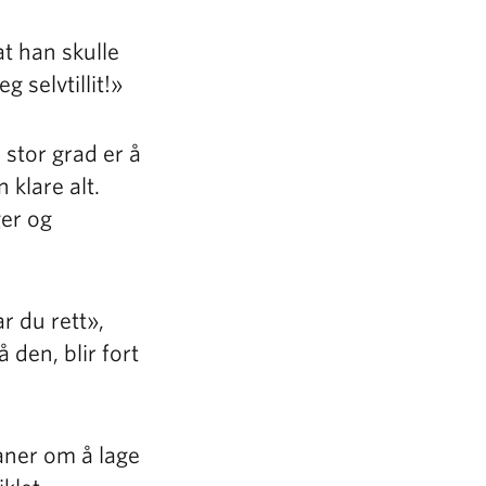
t han skulle
g selvtillit!»
 stor grad er å
 klare alt.
ger og
ar du rett»,
 den, blir fort
aner om å lage