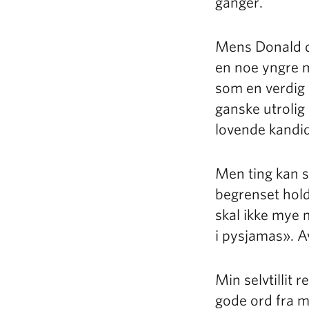
ganger.
Mens Donald do
en noe yngre 
som en verdig 
ganske utrolig 
lovende kandid
Men ting kan sn
begrenset hold
skal ikke mye m
i pysjamas». Av
Min selvtillit
gode ord fra me