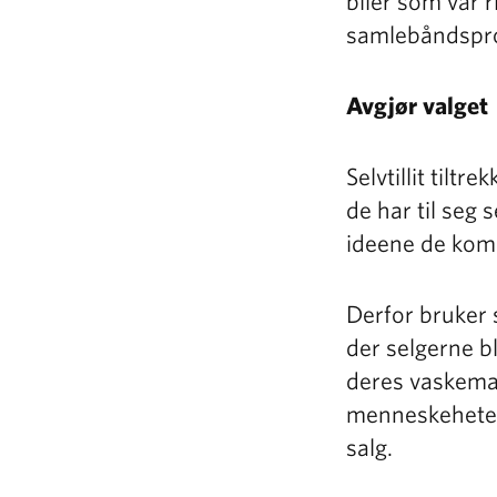
biler som var r
samlebåndspro
Avgjør valget
Selvtillit tiltr
de har til seg 
ideene de ko
Derfor bruker 
der selgerne bl
deres vaskemas
menneskeheten. 
salg.