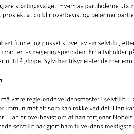
avgjøre stortingsvalget. Hvem av partilederne utstr
tt prosjekt at du blir overbevist og belønner parti
art funnet og pusset støvet av sin selvtillit, ette
 i midten av regjeringsperioden. Erna tviholder p
 ut til å glippe. Sylvi har tilsynelatende mer enn
n
å være regjerende verdensmester i selvtillit. Ha
rker immun mot alt som kan rokke ved det. Han ka
er. Han er overbevist om at han fortjener Nobels 
de selvtillit har gjort ham til verdens mektigste