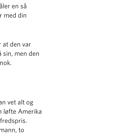
åler en så
er med din
r at den var
å sin, men den
 nok.
n vet alt og
n løfte Amerika
fredspris.
 mann, to