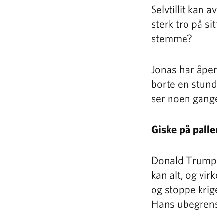
Selvtillit kan 
sterk tro på si
stemme?
Jonas har åpenb
borte en stund
ser noen ganger
Giske på palle
Donald Trump m
kan alt, og vi
og stoppe krig
Hans ubegrense