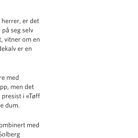
herrer, er det
 på seg selv
t, vitner om en
dekalv er en
are med
opp, men det
presist i «Tøff
ære dum.
 kombinert med
 Solberg