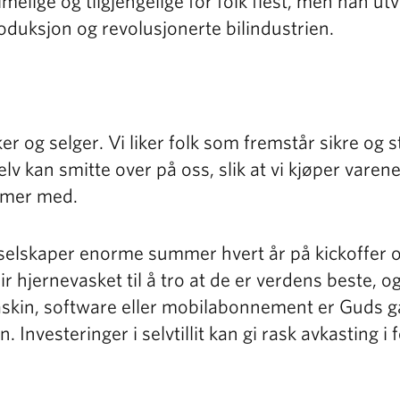
imelige og tilgjengelige for folk flest, men han utv
duksjon og revolusjonerte bilindustrien.
ekker og selger. Vi liker folk som fremstår sikre og s
selv kan smitte over på oss, slik at vi kjøper varen
mmer med.
selskaper enorme summer hvert år på kickoffer 
ir hjernevasket til å tro at de er verdens beste, o
kin, software eller mobilabonnement er Guds ga
Investeringer i selvtillit kan gi rask avkasting i 