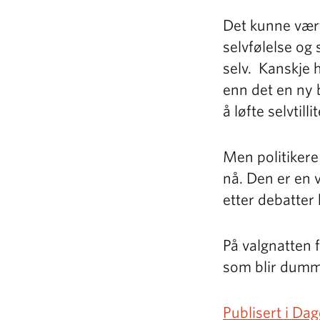
Det kunne vær
selvfølelse og 
selv. Kanskje 
enn det en ny b
å løfte selvtil
Men politikere
nå. Den er en 
etter debatter 
På valgnatten 
som blir du
Publisert i Da