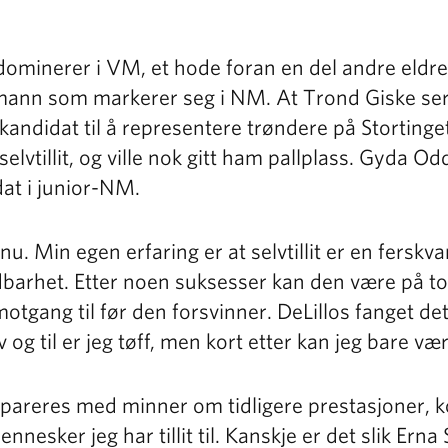
minerer i VM, et hode foran en del andre eldre 
mann som markerer seg i NM. At Trond Giske ser
kandidat til å representere trøndere på Stortinge
selvtillit, og ville nok gitt ham pallplass. Gyda Od
at i junior-NM.
u. Min egen erfaring er at selvtillit er en ferskv
barhet. Etter noen suksesser kan den være på t
otgang til før den forsvinner. DeLillos fanget det 
 og til er jeg tøff, men kort etter kan jeg bare v
 repareres med minner om tidligere prestasjoner,
nnesker jeg har tillit til. Kanskje er det slik Erna