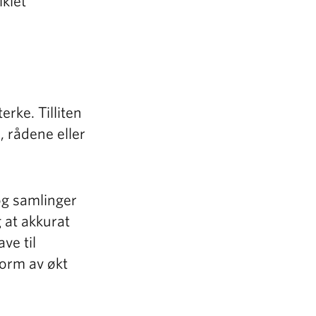
iklet
terke. Tilliten
e, rådene eller
og samlinger
g at akkurat
ve til
form av økt