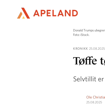
Hopp
til
hovedinnhold
Donald Trumps ubegrense
Foto: iStock.
KRONIKK
25.08.2025
Tøffe t
Selvtillit 
Ole Christi
25.08.2025