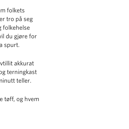
m folkets
mer tro på seg
 folkehelse
il du gjøre for
a spurt.
illit akkurat
 og terningkast
inutt teller.
e tøff, og hvem